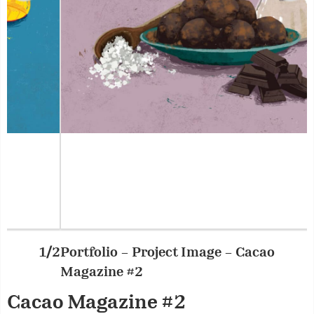
Portfolio – Project Image – Cacao
2/2
P
Magazine #2
Cacao Magazine #2