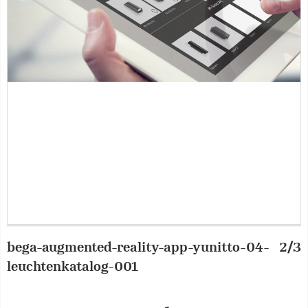
bega-augmented-reality-app-yunitto-04-
2/3
b
leuchtenkatalog-001
i