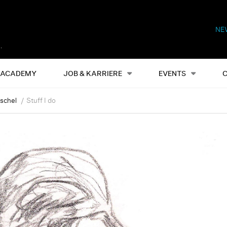
NE
Alles
Events
S
ACADEMY
JOB & KARRIERE
EVENTS
schel
Stuff I do