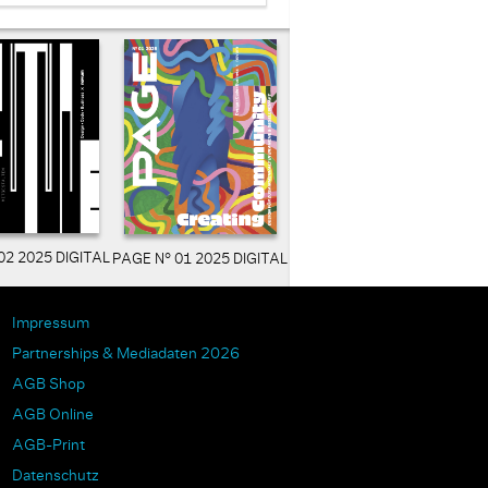
02 2025 DIGITAL
PAGE N° 01 2025 DIGITAL
Impressum
Partnerships & Mediadaten 2026
AGB Shop
AGB Online
AGB-Print
Datenschutz