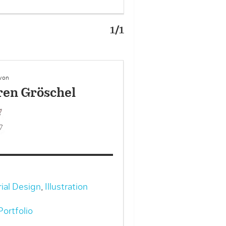
1/1
 von
en Gröschel
rial Design
,
Illustration
ortfolio