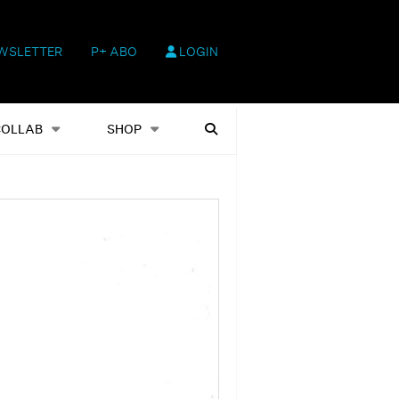
WSLETTER
P+ ABO
LOGIN
hop
Heftausgaben
Suchen
COLLAB
SHOP