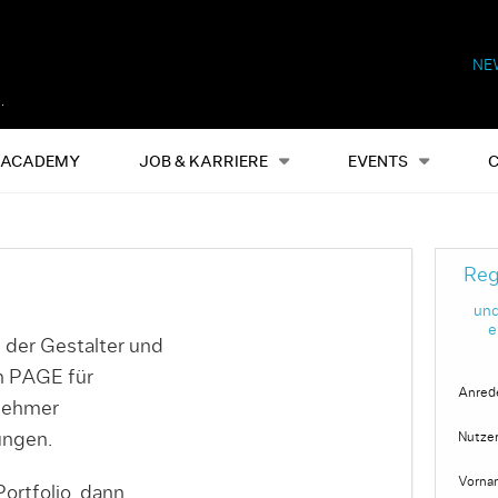
NE
Alles
Events
S
ACADEMY
JOB & KARRIERE
EVENTS
Reg
und
e
 der Gestalter und
on PAGE für
Anred
nehmer
ungen.
Nutze
Vorna
ortfolio, dann