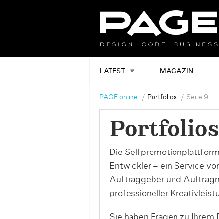
LATEST
MAGAZIN
PAGE online
Portfolios
Seite 9
Portfolios
Die Selfpromotionplattform
Entwickler – ein Service v
Auftraggeber und Auftrag
professioneller Kreativleist
Sie haben Fragen zu Ihrem P