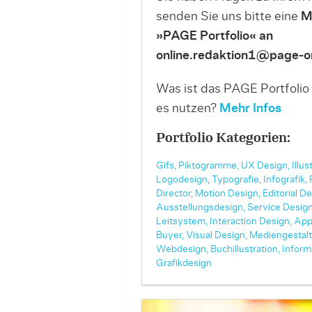
senden Sie uns bitte eine
M
»PAGE Portfolio« an
online.redaktion1@page-on
Was ist das PAGE Portfolio
es nutzen?
Mehr Infos
Portfolio Kategorien:
Gifs,
Piktogramme,
UX Design,
Illus
Logodesign,
Typografie,
Infografik,
Director,
Motion Design,
Editorial De
Ausstellungsdesign,
Service Design
Leitsystem,
Interaction Design,
App
Buyer,
Visual Design,
Mediengestalt
Webdesign,
Buchillustration,
Inform
Grafikdesign