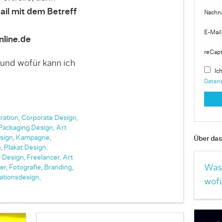
ail mit dem Betreff
Nachn
E-Mail
line.de
reCap
 und wofür kann ich
Ich
Daten
tration,
Corporate Design,
Packaging Design,
Art
sign,
Kampagne,
Über das 
,
Plakat Design,
 Design,
Freelancer,
Art
Was 
er,
Fotografie,
Branding,
ationsdesign,
wofü