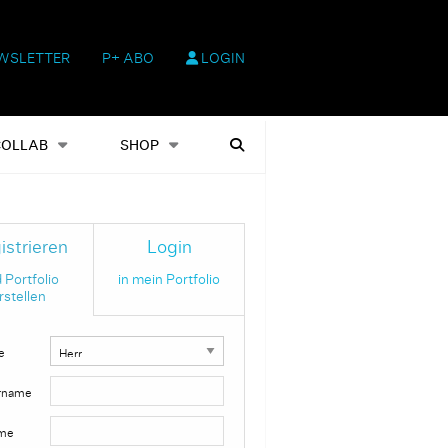
WSLETTER
P+ ABO
LOGIN
hop
Heftausgaben
Suchen
COLLAB
SHOP
istrieren
Login
 Portfolio
in mein Portfolio
rstellen
e
rname
me