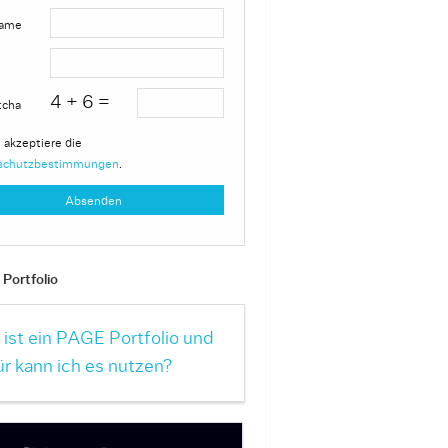
ame
4 + 6 =
tcha
 akzeptiere die
schutzbestimmungen
.
Portfolio
ist ein PAGE Portfolio und
r kann ich es nutzen?