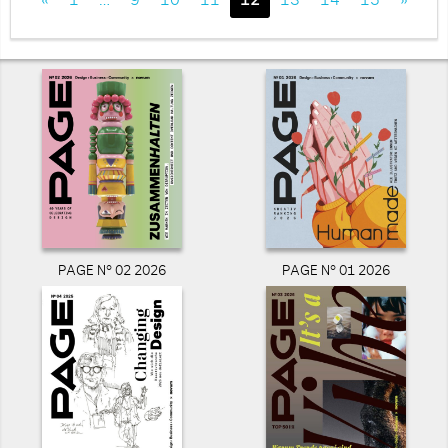
«
1
…
9
10
11
12
13
14
15
»
PAGE N° 02 2026
PAGE N° 01 2026