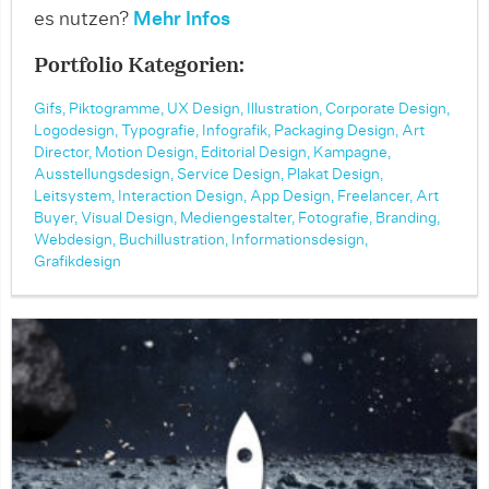
es nutzen?
Mehr Infos
Portfolio Kategorien:
Gifs,
Piktogramme,
UX Design,
Illustration,
Corporate Design,
Logodesign,
Typografie,
Infografik,
Packaging Design,
Art
Director,
Motion Design,
Editorial Design,
Kampagne,
Ausstellungsdesign,
Service Design,
Plakat Design,
Leitsystem,
Interaction Design,
App Design,
Freelancer,
Art
Buyer,
Visual Design,
Mediengestalter,
Fotografie,
Branding,
Webdesign,
Buchillustration,
Informationsdesign,
Grafikdesign