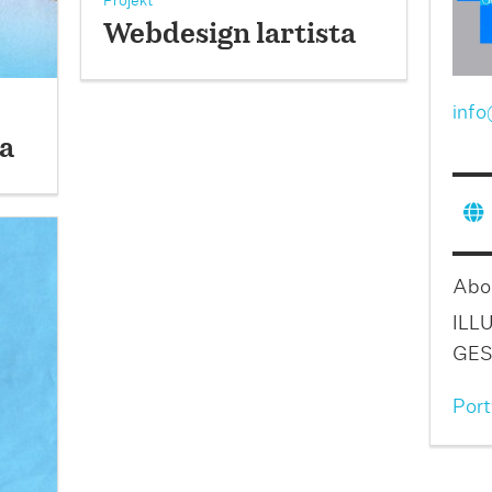
Projekt
Webdesign lartista
info
ta
Abo
ILL
GES
Port