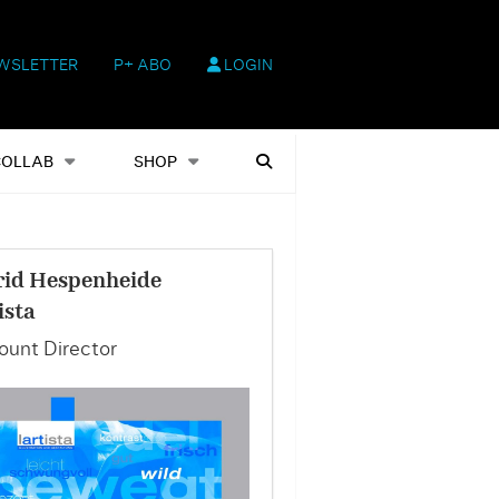
WSLETTER
P+ ABO
LOGIN
hop
Heftausgaben
Suchen
COLLAB
SHOP
rid Hespenheide
ista
unt Director