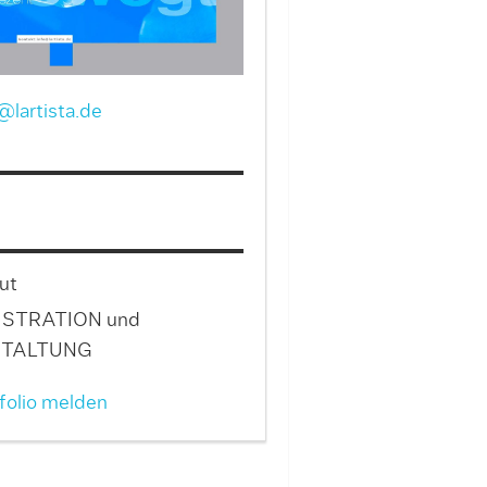
@lartista.de
ut
USTRATION und
TALTUNG
folio melden