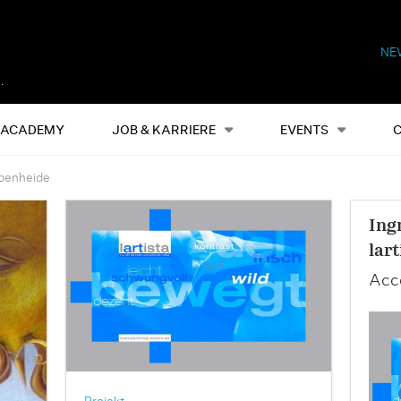
NE
Alles
Events
S
ACADEMY
JOB & KARRIERE
EVENTS
spenheide
Ing
lart
Acco