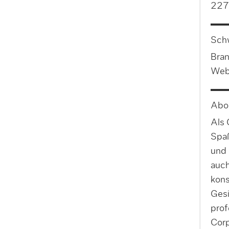
227
Sch
Bran
Web
Abo
Als 
Spaß
und
auch
kon
Gesi
prof
Corp