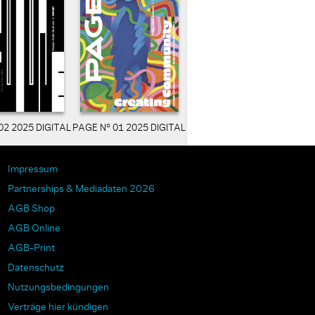
02 2025 DIGITAL
PAGE N° 01 2025 DIGITAL
Impressum
Partnerships & Mediadaten 2026
AGB Shop
AGB Online
AGB-Print
Datenschutz
Nutzungsbedingungen
Verträge hier kündigen