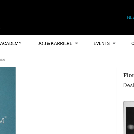
NE
Alles
Events
S
ACADEMY
JOB & KARRIERE
EVENTS
hsel
Flo
Desi