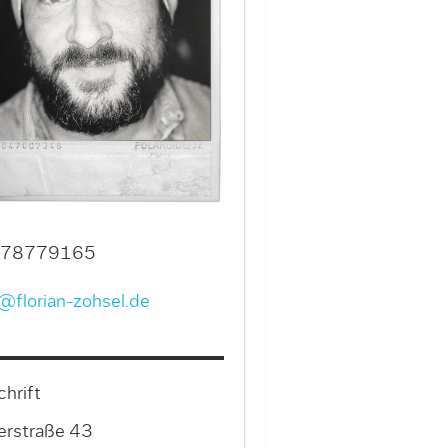
78779165
@florian-zohsel.de
hrift
lerstraße 43