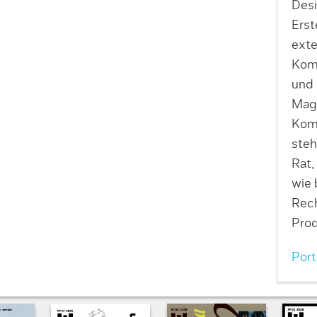
Desi
Erst
exte
Komm
und 
Maga
Komm
steh
Rat,
wie 
Rech
Prod
Port