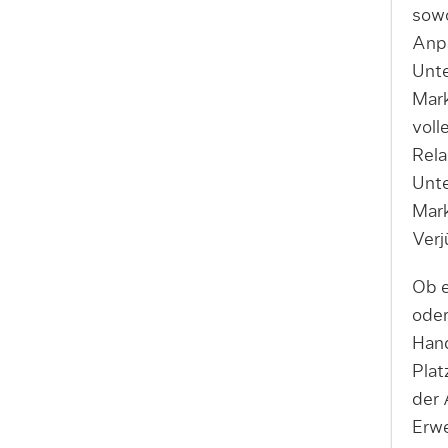
sowo
Anp
Unt
Mark
voll
Rela
Unt
Mark
Verj
Ob e
oder
Hand
Plat
der
Erwe