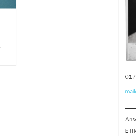
,
017
mail
Ansc
Eiff