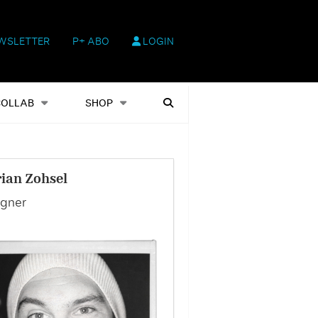
WSLETTER
P+ ABO
LOGIN
hop
Heftausgaben
Suchen
COLLAB
SHOP
rian Zohsel
gner