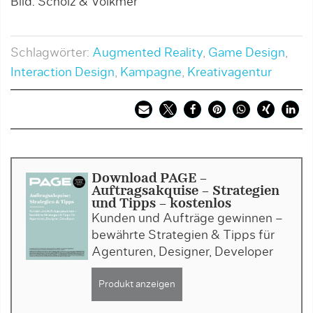
Bild: Scholz & Volkmer
B
Schlagwörter:
Augmented Reality
,
Game Design
,
Interaction Design
,
Kampagne
,
Kreativagentur
Download PAGE -
Auftragsakquise - Strategien
und Tipps - kostenlos
Kunden und Aufträge gewinnen –
bewährte Strategien & Tipps für
Agenturen, Designer, Developer
Produkt anzeigen