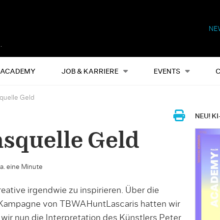
NE
Alles
Events
S
ACADEMY
JOB & KARRIERE
EVENTS
squelle Geld
NEU! KI
nsquelle Geld
ca. eine Minute
ative irgendwie zu inspirieren. Über die
ar-Kampagne von TBWAHuntLascaris hatten wir
 wir nun die Interpretation des Künstlers Peter