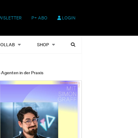
WSLETTER
P+ ABO
LOGIN
hop
Heftausgaben
Suchen
COLLAB
SHOP
-Agenten in der Praxis