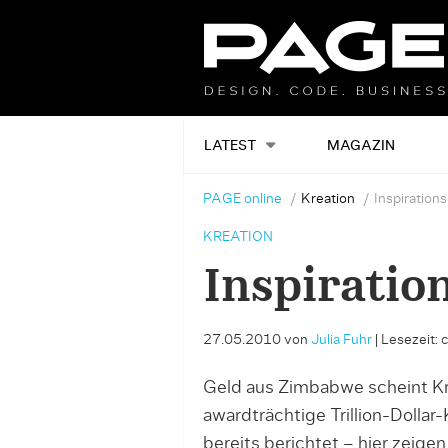
LATEST
MAGAZIN
PAGE online
Kreation
Inspiration
KREATION
Inspiratio
27.05.2010
von
Julia Fuhr
|
Lesezeit: 
Geld aus Zimbabwe scheint Kre
awardträchtige Trillion-Doll
bereits berichtet – hier zeigen