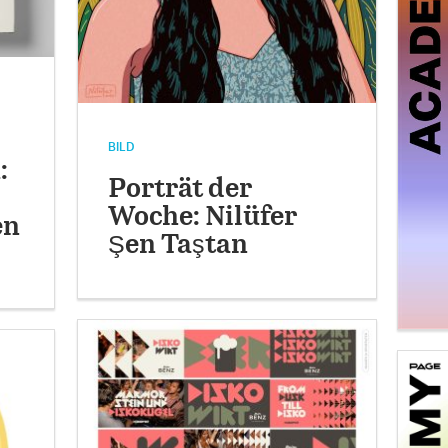
BILD
:
Porträt der
Woche: Nilüfer
en
Şen Taştan