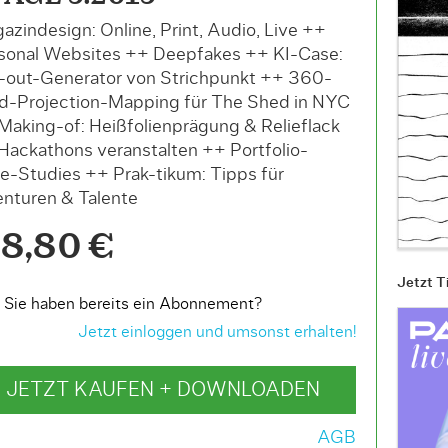
azindesign: Online, Print, Audio, Live ++
sonal Websites ++ Deepfakes ++ KI-Case:
-out-Generator von Strichpunkt ++ 360-
d-Projection-Mapping für The Shed in NYC
Making-of: Heißfolienprägung & Relieflack
Hackathons veranstalten ++ Portfolio-
e-Studies ++ Prak-tikum: Tipps für
nturen & Talente
8,80 €
Jetzt T
Sie haben bereits ein Abonnement?
Jetzt einloggen und umsonst erhalten!
JETZT KAUFEN + DOWNLOADEN
AGB