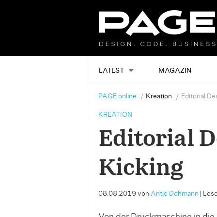
LATEST
MAGAZIN
PAGE online
Kreation
Editorial De
KREATION
Editorial D
Kicking
08.08.2019
von
Antje Dohmann
|
Lese