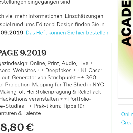
tellungen eingegangen sind.
ch viel mehr Informationen, Einschätzungen
spiel rund ums Editorial Design finden Sie in
 09.2019
.
Das Heft können Sie hier bestellen
.
PAGE 9.2019
azindesign: Online, Print, Audio, Live ++
sonal Websites ++ Deepfakes ++ KI-Case:
-out-Generator von Strichpunkt ++ 360-
d-Projection-Mapping für The Shed in NYC
Making-of: Heißfolienprägung & Relieflack
Hackathons veranstalten ++ Portfolio-
e-Studies ++ Prak-tikum: Tipps für
nturen & Talente
Onli
Crea
8,80 €