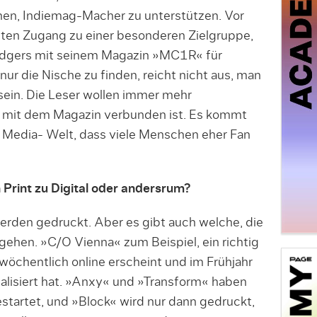
hen, Indiemag-Macher zu unterstützen. Vor
uten Zugang zu einer besonderen Zielgruppe,
Rodgers mit seinem Magazin »MC1R« für
nur die Nische zu finden, reicht nicht aus, man
ein. Die Leser wollen immer mehr
ie mit dem Magazin verbunden ist. Es kommt
- Media- Welt, dass viele Menschen eher Fan
Print zu Digital oder andersrum?
rden gedruckt. Aber es gibt auch welche, die
hen. »C/O Vienna« zum Beispiel, ein richtig
wöchentlich online erscheint und im Frühjahr
ealisiert hat. »Anxy« und »Transform« haben
tartet, und »Block« wird nur dann gedruckt,