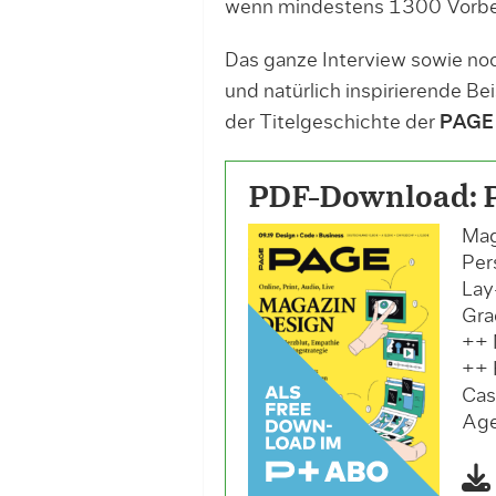
wenn mindestens 1300 Vorbes
Das ganze Interview sowie no
und natürlich inspirierende Bei
der Titelgeschichte der
PAGE
PDF-Download: 
Mag
Per
Lay
Gra
++ 
++ 
Cas
Age