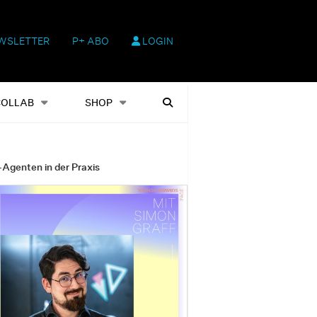
WSLETTER
P+ ABO
LOGIN
hop
Heftausgaben
Suchen
COLLAB
SHOP
-Agenten in der Praxis