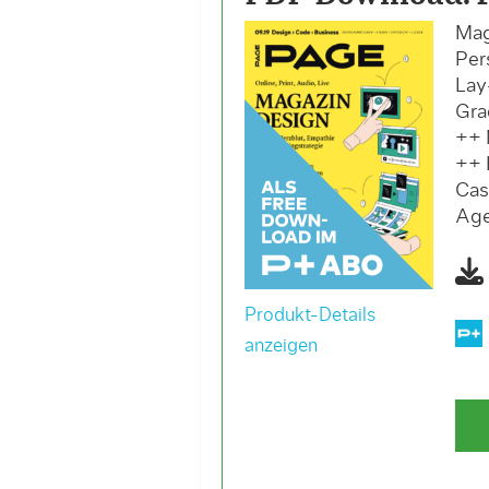
Mag
Per
Lay
Gra
++ 
++ 
Cas
Age
Produkt-Details
anzeigen