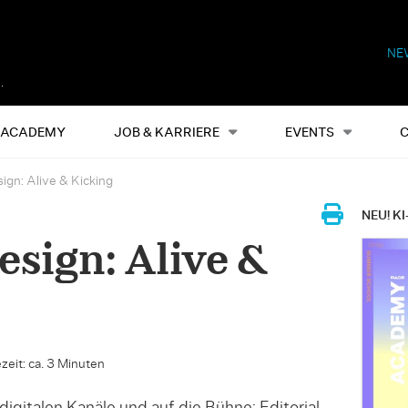
NE
Alles
Events
S
ACADEMY
JOB & KARRIERE
EVENTS
sign: Alive & Kicking
NEU! KI
esign: Alive &
zeit: ca. 3 Minuten