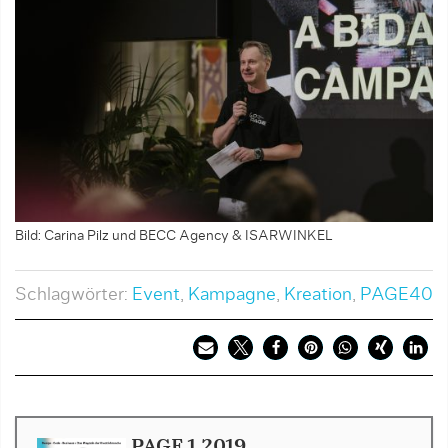
Bild: Carina Pilz und BECC Agency & ISARWINKEL
Schlagwörter:
Event
,
Kampagne
,
Kreation
,
PAGE40
PAGE 1.2019