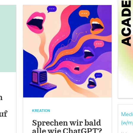
n
KREATION
uf
Medi
Sprechen wir bald
(w/m
alle wie ChatGPT?