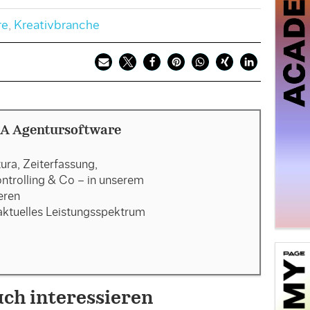
re
,
Kreativbranche
A Agentursoftware
ra, Zeiterfassung,
trolling & Co – in unserem
eren
aktuelles Leistungsspektrum
uch interessieren