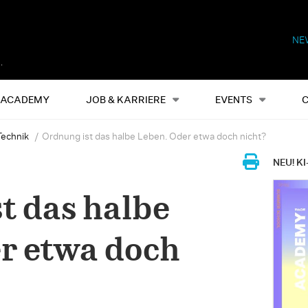
NE
Alles
Events
S
ACADEMY
JOB & KARRIERE
EVENTS
Technik
Ordnung ist das halbe Leben. Oder etwa doch nicht?
NEU! KI
t das halbe
r etwa doch