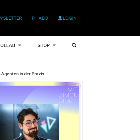
WSLETTER
P+ ABO
LOGIN
hop
Heftausgaben
Suchen
COLLAB
SHOP
-Agenten in der Praxis