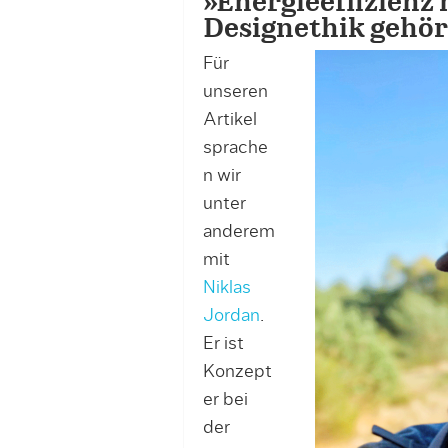
»Energieeffizienz
Designethik gehör
Für
unseren
Artikel
sprache
n wir
unter
anderem
mit
Niklas
Jordan
.
Er ist
Konzept
er bei
der