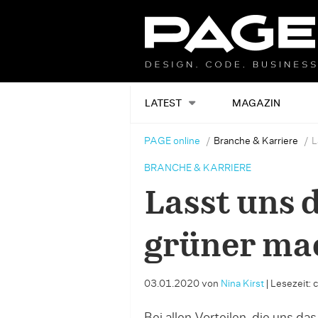
LATEST
MAGAZIN
PAGE online
Branche & Karriere
L
BRANCHE & KARRIERE
Lasst uns 
grüner ma
03.01.2020
von
Nina Kirst
|
Lesezeit: 