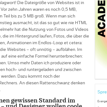
lagwort! Die Dateigröße von Websites ist in
. Vor zehn Jahren waren es noch 0,5 MB,
m Teil bis zu 5 MB groß. Wenn man sich
nstieg ausmacht, ist das so gut wie nie HTML
 Vielmehr hat die Nutzung von Fotos und Videos
 die im Hintergrund laufen, Fotos, die über die
en, Animationen im Endlos-Loop et cetera:
ie Websites – oft unnötig – aufblähen. Im
 auf eine einfache Formel herunterbrechen:
onen. Umso mehr Daten ich produziere oder
en hoch- und runtergeladen und zwischen
t werden. Dazu kommt noch der
Rechners. An diesen Rattenschwanz denken
.
Spre
inen gewissen Standard im
Evange
 und Designer wollen coole,