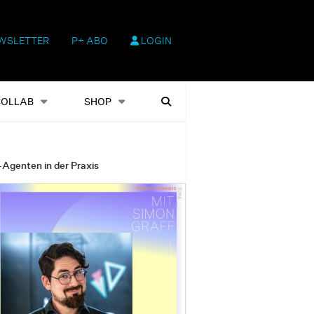
WSLETTER
P+ ABO
LOGIN
hop
Heftausgaben
Suchen
COLLAB
SHOP
-Agenten in der Praxis