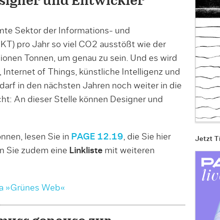
signer und Entwickler
mte Sektor der Informations- und
T) pro Jahr so viel CO2 ausstößt wie der
lionen Tonnen, um genau zu sein. Und es wird
 Internet of Things, künstliche Intelligenz und
arf in den nächsten Jahren noch weiter in die
cht: An dieser Stelle können Designer und
nnen, lesen Sie in
PAGE 12.19
, die Sie hier
Jetzt T
en Sie zudem eine
Linkliste
mit weiteren
ma »Grünes Web«