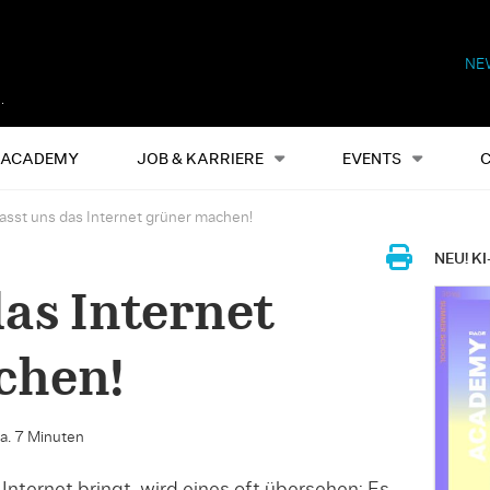
NE
Alles
Events
S
ACADEMY
JOB & KARRIERE
EVENTS
asst uns das Internet grüner machen!
NEU! KI
das Internet
chen!
ca. 7 Minuten