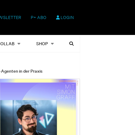
WSLETTER
P+ ABO
LOGIN
hop
Heftausgaben
Suchen
COLLAB
SHOP
-Agenten in der Praxis