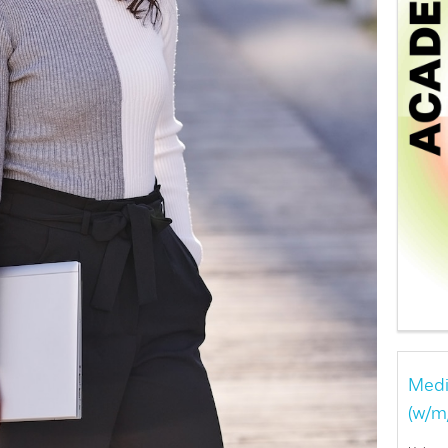
Medi
(w/m