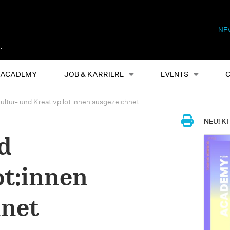
NE
Alles
Events
S
ACADEMY
JOB & KARRIERE
EVENTS
ultur- und Kreativpilot:innen ausgezeichnet
NEU! KI
d
ot:innen
hnet