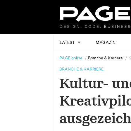
LATEST
MAGAZIN
PAGE online
Branche & Karriere
K
BRANCHE & KARRIERE
Kultur- un
Kreativpil
ausgezeic