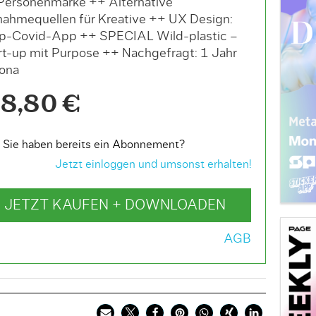
 Personenmarke ++ Alternative
u
nahmequellen für Kreative ++ UX Design:
n
p-Covid-App ++ SPECIAL Wild-plastic –
t
rt-up mit Purpose ++ Nachgefragt: 1 Jahr
e
ona
r
8,80 €
b
e
Sie haben bereits ein Abonnement?
n
Jetzt einloggen und umsonst erhalten!
u
t
JETZT KAUFEN + DOWNLOADEN
z
e
AGB
n
,
u
m