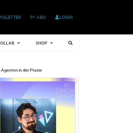
WSLETTER
P+ ABO
LOGIN
hop
Heftausgaben
Suchen
COLLAB
SHOP
-Agenten in der Praxis