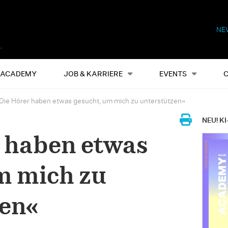
NE
Alles
Events
S
ACADEMY
JOB & KARRIERE
EVENTS
Die Hörer haben etwas gesucht, um mich zu unterstützen«
NEU! KI
 haben etwas
m mich zu
zen«