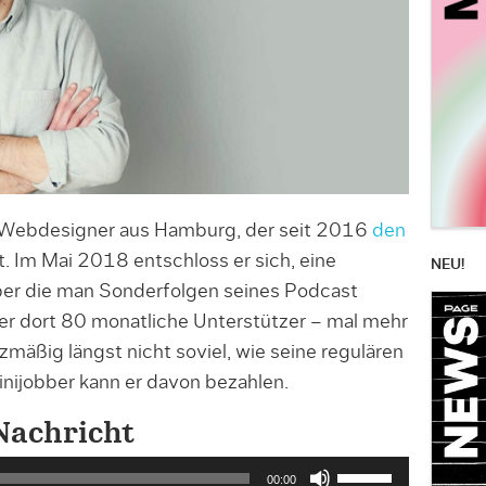
h, Webdesigner aus Hamburg, der seit 2016
den
. Im Mai 2018 entschloss er sich, eine
NEU!
ber die man Sonderfolgen seines Podcast
 er dort 80 monatliche Unterstützer – mal mehr
mäßig längst nicht soviel, wie seine regulären
nijobber kann er davon bezahlen.
Nachricht
P
00:00