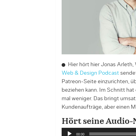
Hier hört hier Jonas Arlet
Web & Design Podcast
sendet
Patreon-Seite einzurichten, ü
beziehen kann. Im Schnitt hat
mal weniger. Das bringt umsatz
Kundenaufträge, aber einen Mi
Hört seine Audio-
A
00:00