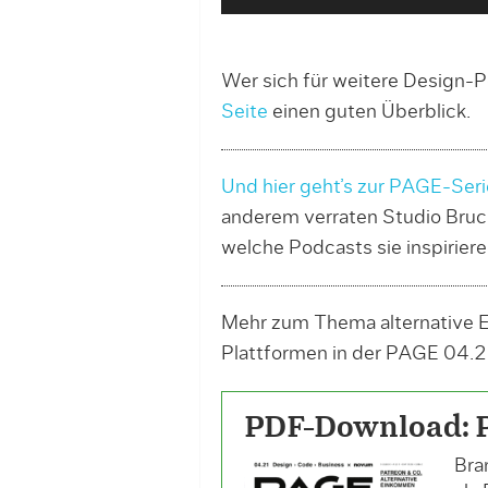
u
d
i
Wer sich für weitere Design-P
o
Seite
einen guten Überblick.
-
P
Und hier geht’s zur PAGE-Ser
l
anderem verraten Studio Bruc
a
welche Podcasts sie inspiriere
y
e
r
Mehr zum Thema alternative E
Plattformen in der PAGE 04.
PDF-Download: 
Bra