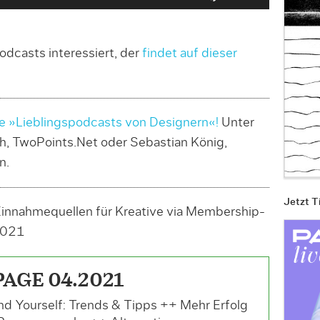
f
e
i
odcasts interessiert, der
findet auf dieser
l
t
a
ie »Lieblingspodcasts von Designern«!
Unter
s
h, TwoPoints.Net oder Sebastian König,
t
n.
e
n
Jetzt T
H
innahmequellen für Kreative via Membership-
o
2021
c
h
PAGE 04.2021
/
nd Yourself: Trends & Tipps ++ Mehr Erfolg
R