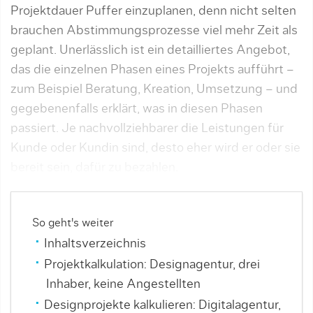
Projekt­dauer Puffer einzuplanen, denn nicht selten
brauchen Abstimmungsprozesse viel mehr Zeit als
geplant. Unerlässlich ist ein detailliertes Angebot,
das die einzelnen Phasen eines Projekts aufführt –
zum Beispiel Beratung, Kreation, Umsetzung – und
gegebenenfalls erklärt, was in diesen Phasen
passiert. Je nachvollziehba­rer die Leis­tungen für
Kunde oder Kundin sind, desto eher wird er oder sie
bereit sein, dafür zu bezahlen.
So geht's weiter
Inhaltsverzeichnis
Projektkalkulation: Designagentur, drei
Inhaber, keine Angestellten
Designprojekte kalkulieren: Digitalagentur,