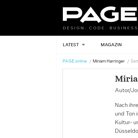
LATEST
MAGAZIN
PAGE online
Miriam Harringer
Sei
Miri
Autor/Jou
Nach ihre
und Ton i
Kultur- 
Düsseldor