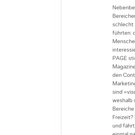
Nebenbei
Bereichen
schlecht 
führten:
Menschen,
interessi
PAGE stie
Magazine
den Cont
Marketing
sind »vis
weshalb s
Bereiche 
Freizeit?
und fähr
einmal na