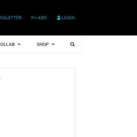
WSLETTER
P+ ABO
LOGIN
hop
Heftausgaben
Suchen
COLLAB
SHOP
t