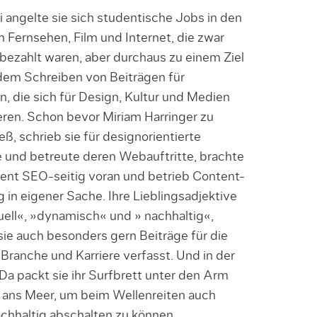
 angelte sie sich studentische Jobs in den
 Fernsehen, Film und Internet, die zwar
bezahlt waren, aber durchaus zu einem Ziel
 dem Schreiben von Beiträgen für
 die sich für Design, Kultur und Medien
eren. Schon bevor Miriam Harringer zu
ß, schrieb sie für designorientierte
 und betreute deren Webauftritte, brachte
ent SEO-seitig voran und betrieb Content-
 in eigener Sache. Ihre Lieblingsadjektive
uell«, »dynamisch« und » nachhaltig«,
ie auch besonders gern Beiträge für die
Branche und Karriere verfasst. Und in der
 Da packt sie ihr Surfbrett unter den Arm
t ans Meer, um beim Wellenreiten auch
chhaltig abschalten zu können.