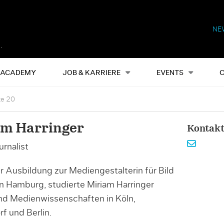
NE
Alles
Events
S
ACADEMY
JOB & KARRIERE
EVENTS
te 20
am Harringer
Kontak
rnalist
r Ausbildung zur Mediengestalterin für Bild
n Hamburg, studierte Miriam Harringer
und Medienwissenschaften in Köln,
f und Berlin.