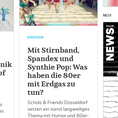
NEU!
KREATION
Mit Stirnband,
Spandex und
nik
Synthie Pop: Was
of
haben die 80er
mit Erdgas zu
tun?
Scholz & Friends Düsseldorf
as
setzen ein sonst langweiliges
in
Thema mit Humor und 80er-