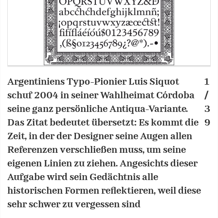
Argentiniens Typo-Pionier Luis Siquot
1
Z
schuf 2004 in seiner Wahlheimat Córdoba
/
F
seine ganz persönliche Antiqua-Variante.
3
m
Das Zitat bedeutet übersetzt: Es kommt die
9
s
Zeit, in der der Designer seine Augen allen
A
Referenzen verschließen muss, um seine
eigenen Linien zu ziehen. Angesichts dieser
Aufgabe wird sein Gedächtnis alle
historischen Formen reflektieren, weil diese
sehr schwer zu vergessen sind