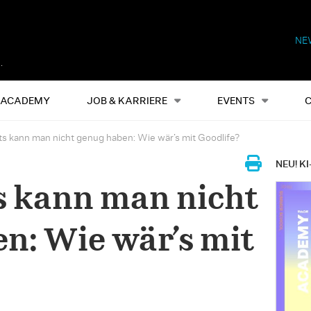
NE
Alles
Events
S
ACADEMY
JOB & KARRIERE
EVENTS
ts kann man nicht genug haben: Wie wär’s mit Goodlife?
NEU! KI
s kann man nicht
n: Wie wär’s mit