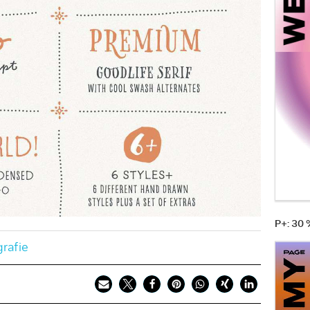
P+: 30
rafie