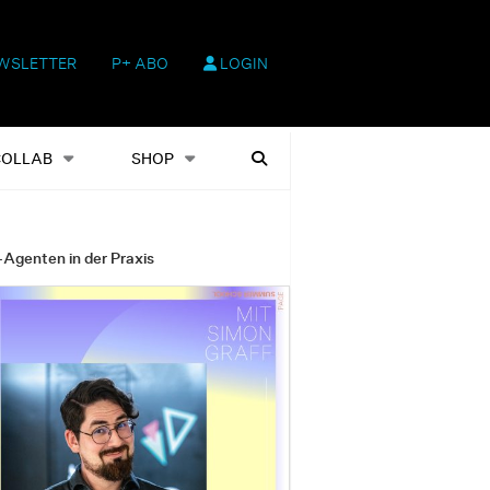
WSLETTER
P+ ABO
LOGIN
hop
Heftausgaben
Suchen
COLLAB
SHOP
-Agenten in der Praxis