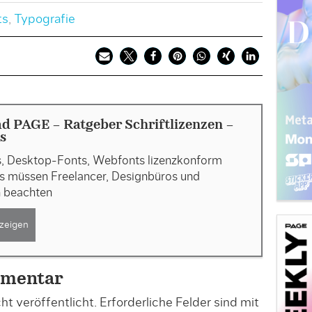
ts
,
Typografie
d PAGE - Ratgeber Schriftlizenzen -
s
s, Desktop-Fonts, Webfonts lizenzkonform
as müssen Freelancer, Designbüros und
 beachten
zeigen
mmentar
t veröffentlicht.
Erforderliche Felder sind mit