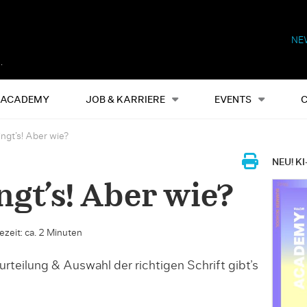
NE
Alles
Events
S
ACADEMY
JOB & KARRIERE
EVENTS
ingt’s! Aber wie?
NEU! KI
ngt’s! Aber wie?
ezeit: ca. 2 Minuten
rteilung & Auswahl der richtigen Schrift gibt’s