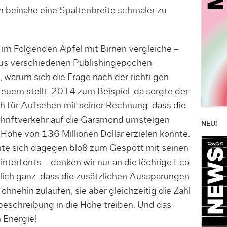
 beinahe eine Spaltenbreite schmaler zu
im Folgenden Äpfel mit Birnen vergleiche –
e aus verschiedenen Publishingepochen
 warum sich die Frage nach der richti gen
Neuem stellt: 2014 zum Beispiel, da sorgte der
h für Aufsehen mit seiner Rechnung, dass die
hriftverkehr auf die Garamond umsteigen
NEU!
 Höhe von 136 Millionen Dollar erzielen könnte.
te sich dagegen bloß zum Gespött mit seinen
nterfonts – denken wir nur an die löchrige Eco
lich ganz, dass die zusätzlichen Aussparungen
ohnehin zulaufen, sie aber gleichzeitig die Zahl
beschreibung in die Höhe treiben. Und das
 Energie!