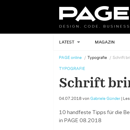
LATEST
MAGAZIN
PAGE online
Typografie
Schrift br
TYPOGRAFIE
Schrift bri
04.07.2018
von
Gabriele Günder
|
Les
10 handfeste Tipps für die Beu
in PAGE 08.2018