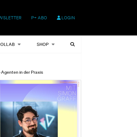
WSLETTER
P+ ABO
LOGIN
hop
Heftausgaben
Suchen
COLLAB
SHOP
-Agenten in der Praxis