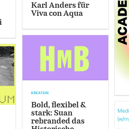
Karl Anders für
Viva con Aqua
i
KREATION
Bold, flexibel &
Medi
stark: Suan
(w/m
rebranded das