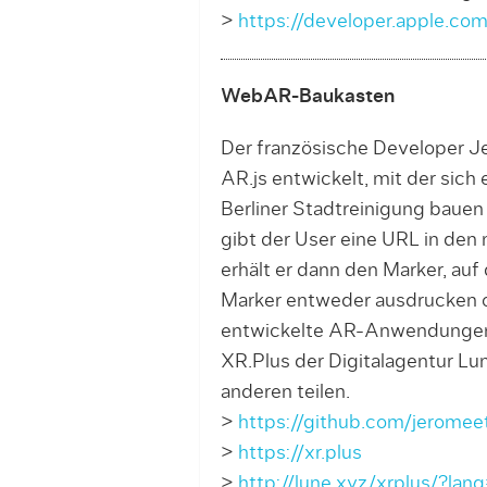
>
https://developer.apple.com/
WebAR-Baukasten
Der französische Developer Je
AR.js entwickelt, mit der sic
Berliner Stadtreinigung bauen
gibt der User eine URL in den
erhält er dann den Marker, auf
Marker entweder ausdrucken o
entwickelte AR-Anwendungen u
XR.Plus der Digitalagentur L
anderen teilen.
>
https://github.com/jerome
>
https://xr.plus
>
http://lune.xyz/xrplus/?lan