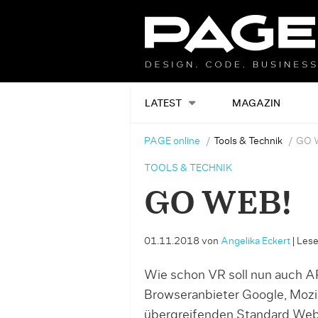
LATEST
MAGAZIN
PAGE online
Tools & Technik
GO 
TOOLS & TECHNIK
GO WEB!
01.11.2018
von
Angelika Eckert
|
Lese
Wie schon VR soll nun auch A
Browseranbieter Google, Mozi
übergreifenden Standard Web