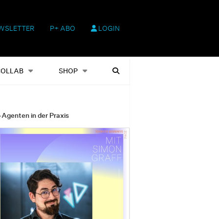
WSLETTER
P+ ABO
LOGIN
hop
Heftausgaben
Suchen
COLLAB
SHOP
-Agenten in der Praxis