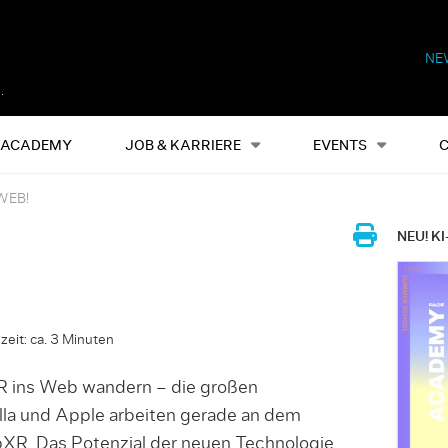
NE
Alles
Events
S
ACADEMY
JOB & KARRIERE
EVENTS
WEB!
NEU! KI
zeit: ca. 3 Minuten
R ins Web wandern – die großen
lla und Apple arbeiten gerade an dem
XR. Das Potenzial der neuen Technologie