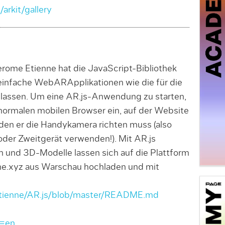
arkit/gallery
rome Etienne hat die JavaScript-Bibliothek
h einfache WebARApplikationen wie die für die
 lassen. Um eine AR.js-Anwendung zu starten,
 normalen mobilen Browser ein, auf der Website
 den er die Handykamera richten muss (also
der Zweitgerät verwenden!). Mit AR.js
nd 3D-Modelle lassen sich auf die Plattform
une.xyz aus Warschau hochladen und mit
etienne/AR.js/blob/master/README.md
g=en