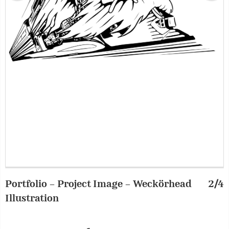
Portfolio – Project Image – Weckörhead
2/4
P
Illustration
I