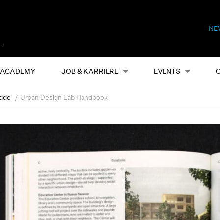
NE
Alles
Events
S
ACADEMY
JOB & KARRIERE
EVENTS
dde
Urban Design Lab Handbook