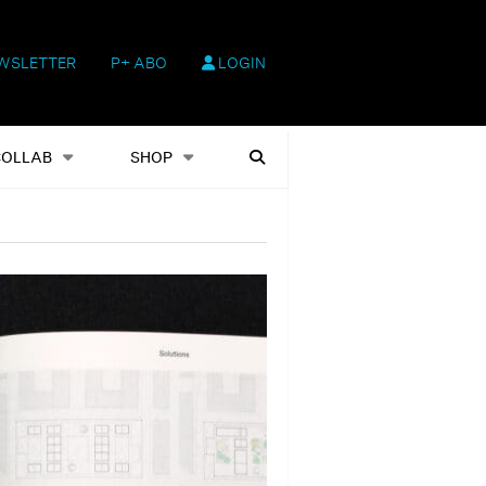
WSLETTER
P+ ABO
LOGIN
hop
Heftausgaben
Suchen
COLLAB
SHOP