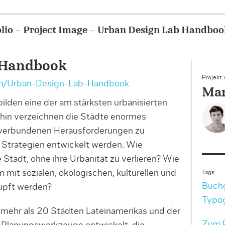
 – Urban Design Lab Handbook
 Handbook
Projekt
om/Urban-Design-Lab-Handbook
Man
bilden eine der am stärksten urbanisierten
rhin verzeichnen die Städte enormes
verbundenen Herausforderungen zu
e Strategien entwickelt werden. Wie
Stadt, ohne ihre Urbanität zu verlieren? Wie
mit sozialen, ökologischen, kulturellen und
Tags
Buchg
nüpft werden?
Typog
 mehr als 20 Städten Lateinamerikas und der
Zum P