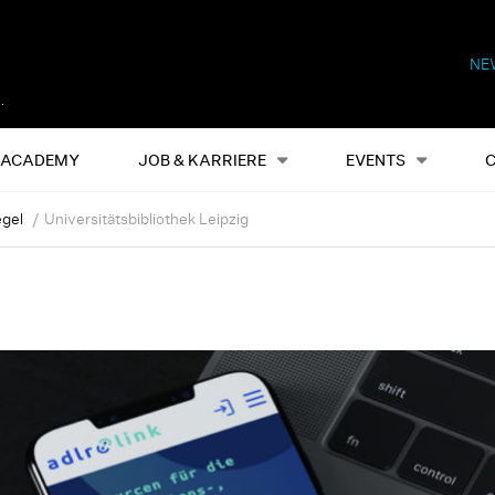
NE
Alles
Events
S
ACADEMY
JOB & KARRIERE
EVENTS
egel
Universitätsbibliothek Leipzig