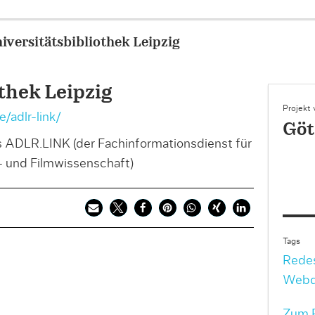
iversitätsbibliothek Leipzig
thek Leipzig
Projekt
/adlr-link/
Göt
s ADLR.LINK (der Fachinformationsdienst für
 und Filmwissenschaft)
Tags
Rede
Webd
Zum P