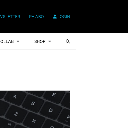
WSLETTER
P+ ABO
LOGIN
hop
Heftausgaben
Suchen
COLLAB
SHOP