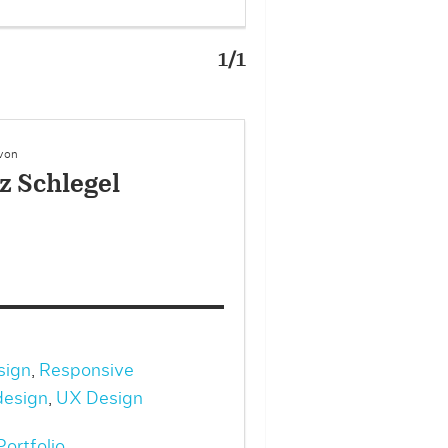
1/1
 von
z Schlegel
sign
,
Responsive
esign
,
UX Design
ortfolio