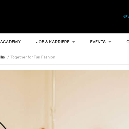
NE
Alles
Events
S
ACADEMY
JOB & KARRIERE
EVENTS
lis
Together for Fair Fashion