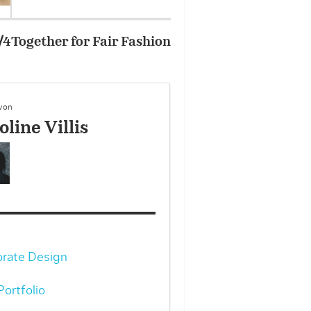
2/4
Together for Fair Fash
 von
line Villis
rate Design
ortfolio