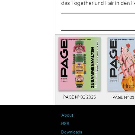
das Together und Fair in den F
PAGE N° 02 2026
PAGE N° 01
About
RSS
Downloads