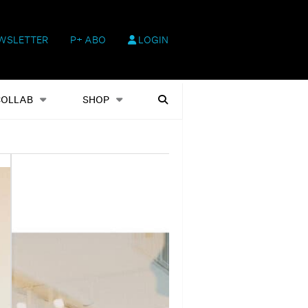
WSLETTER
P+ ABO
LOGIN
hop
Heftausgaben
Suchen
COLLAB
SHOP