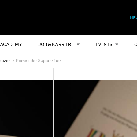
NE
Alles
Events
S
ACADEMY
JOB & KARRIERE
EVENTS
euzer
Romeo der Superkröter