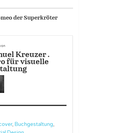
2/7
Portfolio – Project I
 von
uel Kreuzer .
o für visuelle
taltung
cover
,
Buchgestaltung
,
rial Design