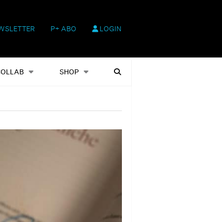
WSLETTER
P+ ABO
LOGIN
hop
Heftausgaben
Suchen
COLLAB
SHOP