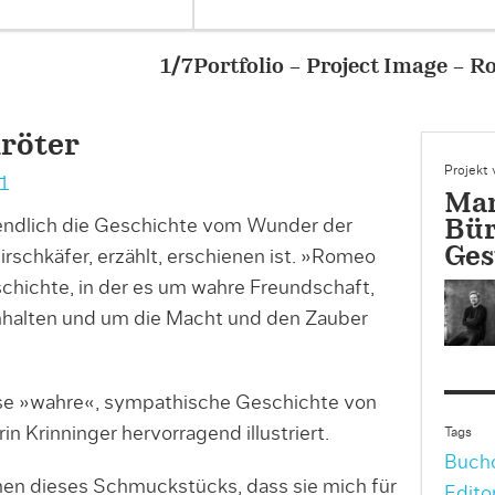
 – Romeo der Superkröter
röter
Projekt
-1
Man
 endlich die Geschichte vom Wunder der
Bür
Ges
irschkäfer, erzählt, erschienen ist. »Romeo
schichte, in der es um wahre Freundschaft,
halten und um die Macht und den Zauber
se »wahre«, sympathische Geschichte von
in Krinninger hervorragend illustriert.
Tags
Buch
nen dieses Schmuckstücks, dass sie mich für
Edito