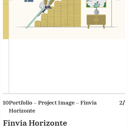
Portfolio – Project Image – Finvia
2/10
P
Horizonte
Finvia Horizonte