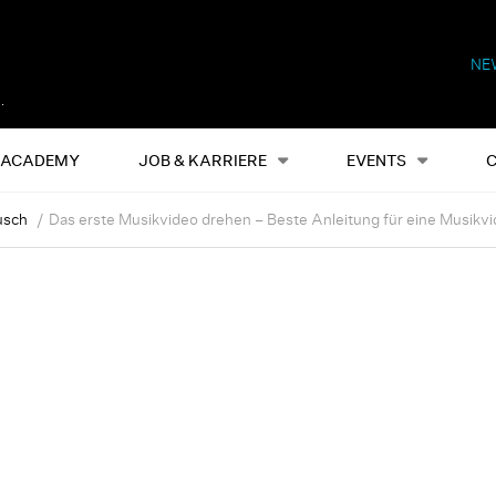
NE
Alles
Events
S
ACADEMY
JOB & KARRIERE
EVENTS
usch
Das erste Musikvideo drehen – Beste Anleitung für eine Musikvi