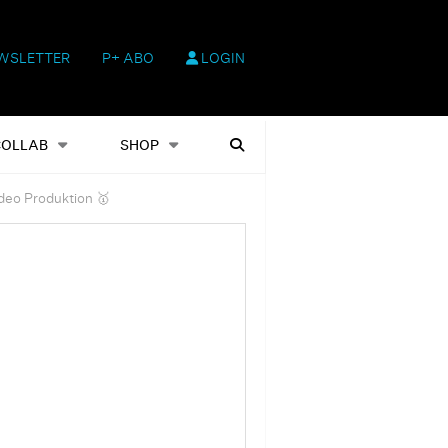
WSLETTER
P+ ABO
LOGIN
hop
Heftausgaben
Suchen
COLLAB
SHOP
deo Produktion 🥇