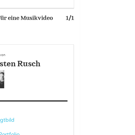
für eine Musikvideo
1/1
 von
sten Rusch
gtbild
ortfolio