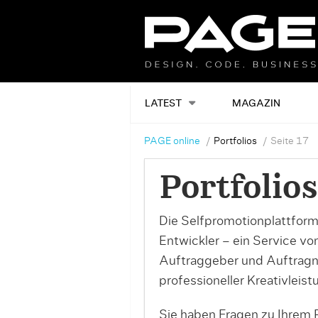
LATEST
MAGAZIN
PAGE online
Portfolios
Seite 17
Portfolios
Die Selfpromotionplattform
Entwickler – ein Service v
Auftraggeber und Auftrag
professioneller Kreativleist
Sie haben Fragen zu Ihrem P