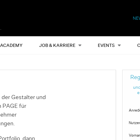
NE
Alles
Events
S
ACADEMY
JOB & KARRIERE
EVENTS
Reg
und
e
 der Gestalter und
on PAGE für
Anred
nehmer
ungen.
Nutze
Vorna
ortfolio, dann