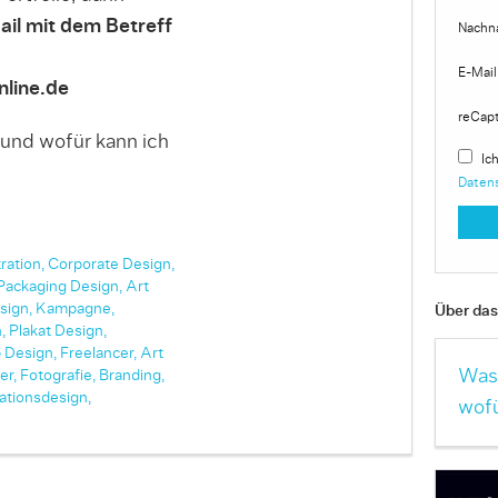
ail mit dem Betreff
Nachn
E-Mail
line.de
reCap
 und wofür kann ich
Ich
Daten
tration,
Corporate Design,
Packaging Design,
Art
sign,
Kampagne,
Über das 
,
Plakat Design,
 Design,
Freelancer,
Art
Was 
er,
Fotografie,
Branding,
ationsdesign,
wofü