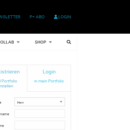
WSLETTER
P+ ABO
LOGIN
hop
Heftausgaben
Suchen
COLLAB
SHOP
istrieren
Login
 Portfolio
in mein Portfolio
rstellen
e
rname
me