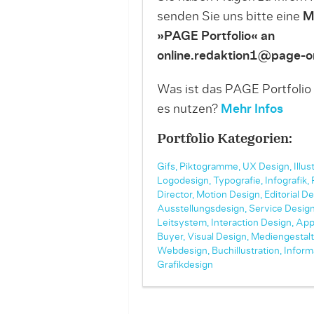
senden Sie uns bitte eine
M
»PAGE Portfolio« an
online.redaktion1@page-on
Was ist das PAGE Portfolio
es nutzen?
Mehr Infos
Portfolio Kategorien:
Gifs,
Piktogramme,
UX Design,
Illus
Logodesign,
Typografie,
Infografik,
Director,
Motion Design,
Editorial De
Ausstellungsdesign,
Service Design
Leitsystem,
Interaction Design,
App
Buyer,
Visual Design,
Mediengestalt
Webdesign,
Buchillustration,
Inform
Grafikdesign