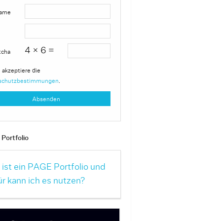
ame
4 × 6 =
tcha
 akzeptiere die
schutzbestimmungen
.
Portfolio
ist ein PAGE Portfolio und
r kann ich es nutzen?