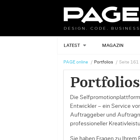
LATEST
MAGAZIN
PAGE online
Portfolios
Seite 161
Portfolios
Die Selfpromotionplattform
Entwickler – ein Service v
Auftraggeber und Auftrag
professioneller Kreativleist
Sie haben Fragen zu Ihrem P