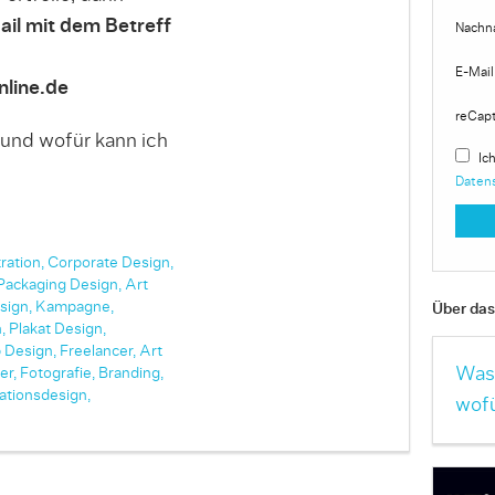
ail mit dem Betreff
Nachn
E-Mail
line.de
reCap
 und wofür kann ich
Ich
Daten
tration,
Corporate Design,
Packaging Design,
Art
sign,
Kampagne,
Über das 
,
Plakat Design,
 Design,
Freelancer,
Art
Was 
er,
Fotografie,
Branding,
ationsdesign,
wofü