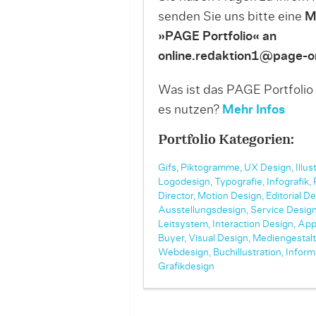
senden Sie uns bitte eine
M
»PAGE Portfolio« an
online.redaktion1@page-on
Was ist das PAGE Portfolio
es nutzen?
Mehr Infos
Portfolio Kategorien:
Gifs,
Piktogramme,
UX Design,
Illus
Logodesign,
Typografie,
Infografik,
Director,
Motion Design,
Editorial De
Ausstellungsdesign,
Service Design
Leitsystem,
Interaction Design,
App
Buyer,
Visual Design,
Mediengestalt
Webdesign,
Buchillustration,
Inform
Grafikdesign