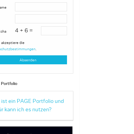
ame
4 + 6 =
tcha
 akzeptiere die
schutzbestimmungen
.
Portfolio
ist ein PAGE Portfolio und
r kann ich es nutzen?