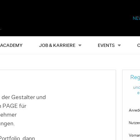
NE
Alles
Events
S
ACADEMY
JOB & KARRIERE
EVENTS
Reg
und
e
 der Gestalter und
on PAGE für
Anred
nehmer
ungen.
Nutze
Vorna
ortfolio, dann