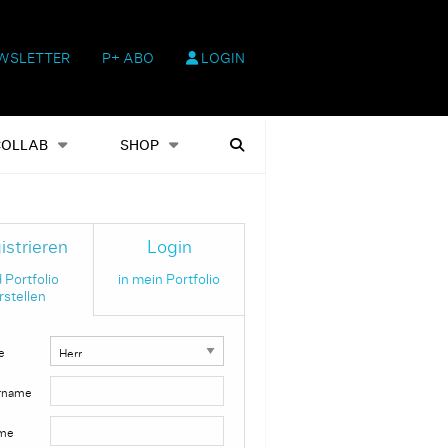
WSLETTER
P+ ABO
LOGIN
hop
Heftausgaben
Suchen
COLLAB
SHOP
istrieren
Login
 Portfolio
in mein Portfolio
rstellen
e
rname
me