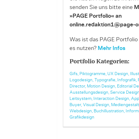
senden Sie uns bitte eine
M
»PAGE Portfolio« an
online.redaktion1@page-on
Was ist das PAGE Portfolio
es nutzen?
Mehr Infos
Portfolio Kategorien:
Gifs,
Piktogramme,
UX Design,
Illus
Logodesign,
Typografie,
Infografik,
Director,
Motion Design,
Editorial De
Ausstellungsdesign,
Service Design
Leitsystem,
Interaction Design,
App
Buyer,
Visual Design,
Mediengestalt
Webdesign,
Buchillustration,
Inform
Grafikdesign