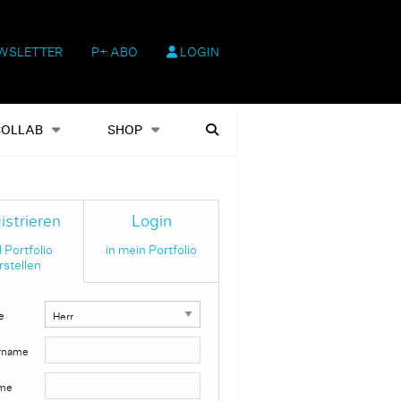
WSLETTER
P+ ABO
LOGIN
hop
Heftausgaben
Suchen
COLLAB
SHOP
istrieren
Login
 Portfolio
in mein Portfolio
rstellen
e
rname
me