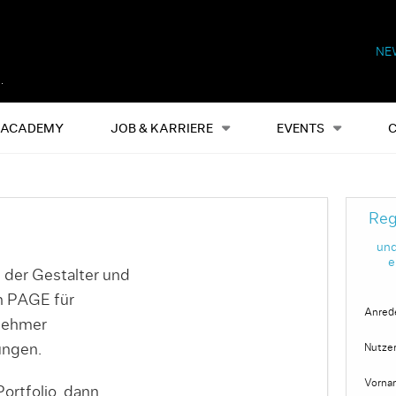
NE
Alles
Events
S
ACADEMY
JOB & KARRIERE
EVENTS
Reg
und
e
 der Gestalter und
on PAGE für
Anred
nehmer
ungen.
Nutze
Vorna
ortfolio, dann