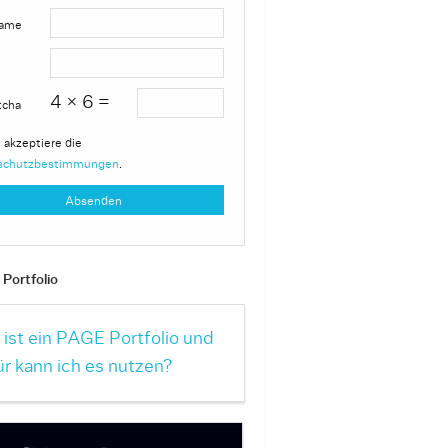
ame
4 × 6 =
tcha
 akzeptiere die
schutzbestimmungen
.
Portfolio
ist ein PAGE Portfolio und
r kann ich es nutzen?