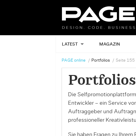
LATEST
MAGAZIN
PAGE online
Portfolios
Seite 155
Portfolios
Die Selfpromotionplattform
Entwickler – ein Service v
Auftraggeber und Auftrag
professioneller Kreativleist
Sie haben Fragen zu Ihrem P