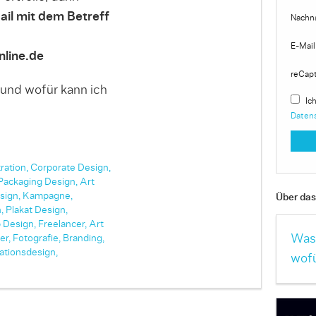
ail mit dem Betreff
Nachn
E-Mail
line.de
reCap
 und wofür kann ich
Ich
Daten
tration,
Corporate Design,
Packaging Design,
Art
sign,
Kampagne,
Über das 
,
Plakat Design,
 Design,
Freelancer,
Art
Was 
er,
Fotografie,
Branding,
ationsdesign,
wofü