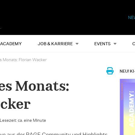
NE
Alles
Events
S
ACADEMY
JOB & KARRIERE
EVENTS
es Monats: Florian Wacker
NEU! KI
des Monats:
acker
Lesezeit: ca. eine Minute