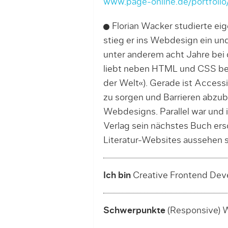
www.page-online.de/portfolio
Florian Wacker studierte eige
stieg er ins Webdesign ein un
unter anderem acht Jahre bei d
liebt neben HTML und CSS bes
der Welt«). Gerade ist Access­i
zu sor­gen und Barrieren­ abzub
Webdesigns. Parallel war und
Ver­lag sein nächs­tes Buch er
Literatur-Websites aussehen s
Ich bin
Creative Frontend Dev
Schwerpunkte
(Responsive) 