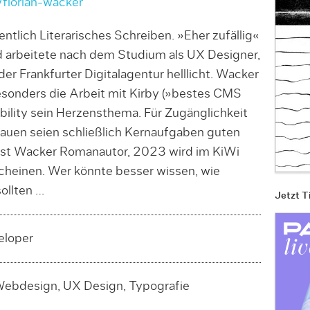
/florian-wacker
ntlich Litera­risches Schreiben. »Eher zufällig«
d arbeitete nach dem Studium als UX Designer,
er Frankfurter Digitalagentur helllicht. Wacker
onders die Arbeit mit Kirby (»bestes CMS
­bil­ity sein Herzensthema. Für Zugänglichkeit
auen seien schließ­lich Kern­auf­­gaben guten
 ist Wacker Romanautor, 2023 wird im KiWi
scheinen. Wer könnte besser wissen, wie
ollten …
Jetzt T
eloper
Webdesign, UX Design, Typografie