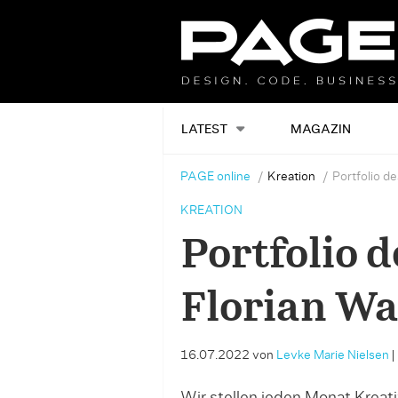
LATEST
MAGAZIN
PAGE online
Kreation
Portfolio d
KREATION
Portfolio 
Florian W
16.07.2022
von
Levke Marie Nielsen
|