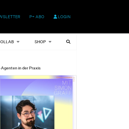
WSLETTER
P+ ABO
LOGIN
hop
Heftausgaben
Suchen
COLLAB
SHOP
-Agenten in der Praxis