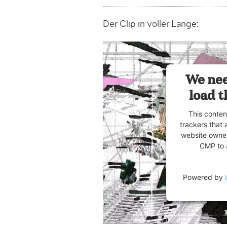
Der Clip in voller Länge:
We nee
load t
This conten
trackers that 
website owner
CMP to a
Powered by