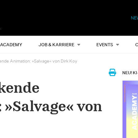
NE
Alles
Events
S
ACADEMY
JOB & KARRIERE
EVENTS
nde Animation: »Salvage« von Dirk Koy
NEU! KI
kende
 »Salvage« von