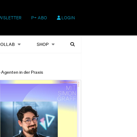
WSLETTER
P+ ABO
LOGIN
hop
Heftausgaben
Suchen
COLLAB
SHOP
-Agenten in der Praxis