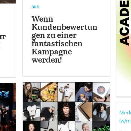
BILD
Wenn
Kundenbewertun
gen zu einer
ur
fantastischen
i
Kampagne
werden!
Medi
(w/m