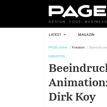
LATEST
MAGAZIN
PAGE online
Kreation
Beeindrucke
KREATION
Beeindruc
Animation:
Dirk Koy