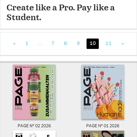
Create like a Pro. Pay like a
Student.
«
1
…
7
8
9
10
11
»
PAGE N° 02 2026
PAGE N° 01 2026