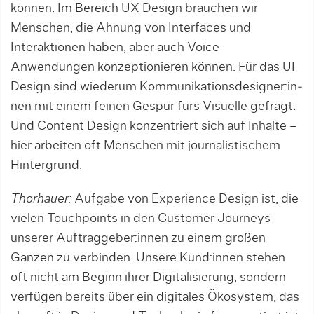
können. Im Bereich UX De­sign brauchen wir
Menschen, die Ahnung von Interfaces und
Interaktionen ha­ben, aber auch Voice-
Anwendungen kon­zep­tio­nieren können. Für das UI
Design sind wiederum Kom­munikations­desig­ner:in­
nen mit einem feinen Gespür fürs Visuelle gefragt.
Und Content De­sign konzentriert sich auf Inhalte –
hier arbeiten oft Menschen mit journalistischem
Hintergrund.
Thorhauer:
Aufgabe von Experience De­sign ist, die
vielen Touchpoints in den Cus­tomer Journeys
unserer Auftrag­gebe­r:in­nen zu einem großen
Ganzen zu verbinden. Unsere Kund:innen stehen
oft nicht am Beginn ihrer Digitalisierung, sondern
verfügen bereits über ein digitales Ökosystem, das