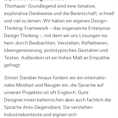
Thorhauer:
Grundlegend sind eine iterati­ve,
explorative Denkweise und die Bereit­schaft, schnell
und viel zu lernen. Wir haben ein eigenes Design-
Thinking-Framework – das sogenannte Enterprise
Design Thinking –, mit dem wir uns Lösungen nä­
hern: durch Beobachten, Ver­stehen, Re­­flek­tieren,
Ideengenerierung, pro­to­­typi­sches Ge­stalten und
Testen. Außerdem ist ein hohes Maß an Empathie
gefragt.
Simon:
Darüber hinaus fordern wir ein in­terna­tio­
nales Mindset und Neugier ein, die Sprache auf
unseren Projekten ist oft Englisch. Gute
Designer:innen beherrschen aber auch fachlich die
Sprache ihres Gegenübers. Sie verstehen
Industrie­kon­tex­te und eignen sich