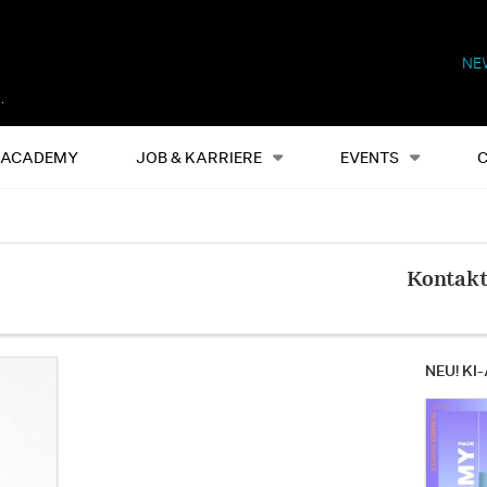
NE
Alles
Events
S
ACADEMY
JOB & KARRIERE
EVENTS
Kontak
NEU! KI-