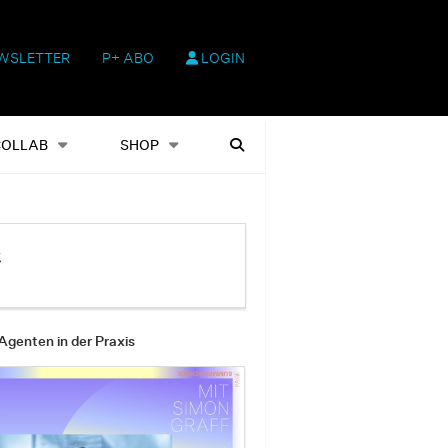
WSLETTER
P+ ABO
LOGIN
hop
Heftausgaben
Suchen
COLLAB
SHOP
t
Agenten in der Praxis