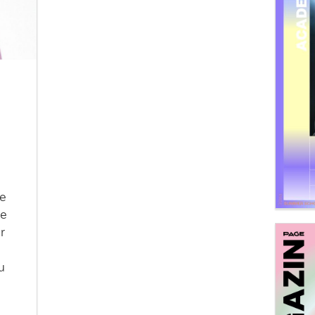
ie
ne
r
u