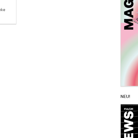
nke
NEU!