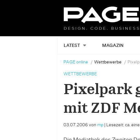
LATEST
MAGAZIN
PAGE online
Wettbewerbe
Pixel
WETTBEWERBE
Pixelpark
mit ZDF M
03.07.2006
von
mp
|
Lesezeit: ca. ein