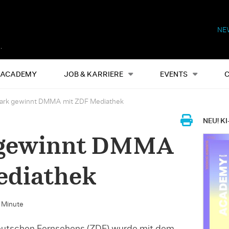
NE
Alles
Events
S
ACADEMY
JOB & KARRIERE
EVENTS
park gewinnt DMMA mit ZDF Mediathek
NEU! KI
 gewinnt DMMA
ediathek
e Minute