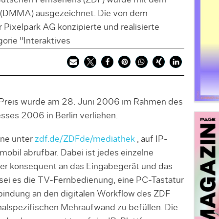
eutschen Fernsehens (ZDF) wurde mit dem
 (DMMA) ausgezeichnet. Die von dem
Pixelpark AG konzipierte und realisierte
rie "Interaktives
r Preis wurde am 28. Juni 2006 im Rahmen des
ses 2006 in Berlin verliehen.
ine unter
zdf.de/ZDFde/mediathek
, auf IP-
obil abrufbar. Dabei ist jedes einzelne
er konsequent an das Eingabegerät und das
sei es die TV-Fernbedienung, eine PC-Tastatur
nbindung an den digitalen Workflow des ZDF
analspezifischen Mehraufwand zu befüllen. Die