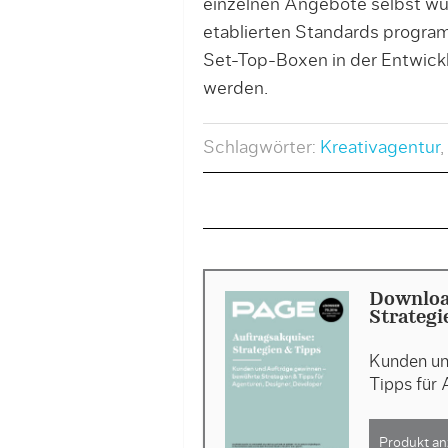
einzelnen Angebote selbst wu
etablierten Standards program
Set-Top-Boxen in der Entwickl
werden.
Schlagwörter:
Kreativagentur
,
Downloa
Strategi
Kunden un
Tipps für 
Produkt an