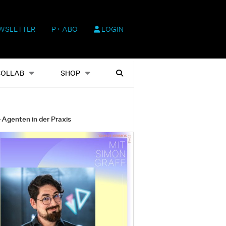
WSLETTER
P+ ABO
LOGIN
hop
Heftausgaben
Suchen
COLLAB
SHOP
-Agenten in der Praxis