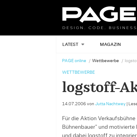
LATEST
MAGAZIN
PAGE online
Wettbewerbe
logsto
WETTBEWERBE
logstoff-A
14.07.2006
von
Jutta Nachtwey
|
Lese
Für die Aktion Verkaufsbühne 
Bühnenbauer“ und motivierte H
und dabei logstoff zu integrie