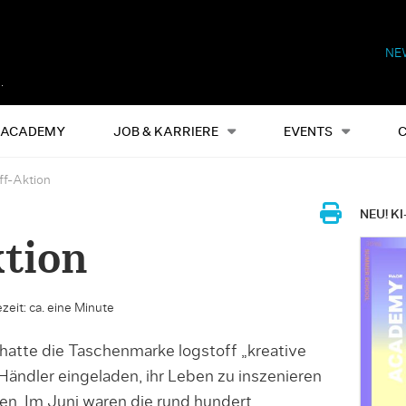
NE
Alles
Events
S
ACADEMY
JOB & KARRIERE
EVENTS
ff-Aktion
NEU! KI
ktion
zeit: ca. eine Minute
hatte die Taschenmarke logstoff „kreative
ändler eingeladen, ihr Leben zu inszenieren
ren. Im Juni waren die rund hundert