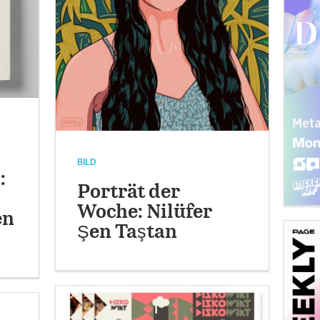
BILD
:
Porträt der
Woche: Nilüfer
en
Şen Taştan