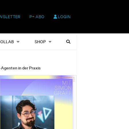
WSLETTER
P+ ABO
LOGIN
hop
Heftausgaben
Suchen
COLLAB
SHOP
-Agenten in der Praxis