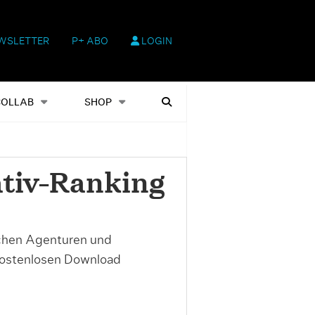
WSLETTER
P+ ABO
LOGIN
hop
Heftausgaben
Suchen
COLLAB
SHOP
tiv-Ranking
schen Agenturen und
ostenlosen Download