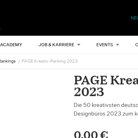
NE
Alles
Events
S
ACADEMY
JOB & KARRIERE
EVENTS
Rankings
PAGE Kreativ-Ranking 2023
PAGE Krea
2023
Die 50 kreativsten deut
Designbüros 2023 zum k
0,00 €