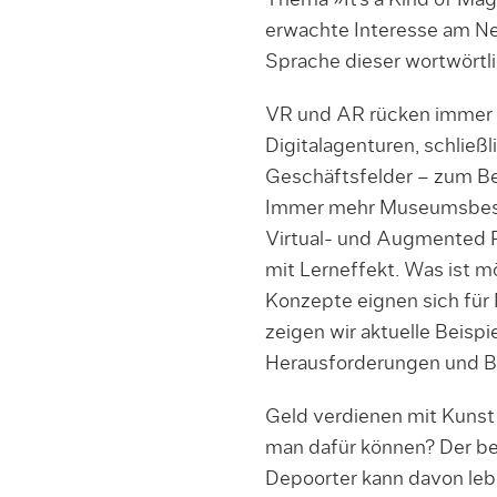
Thema »It’s a Kind of Mag
erwachte Interesse am Ne
Sprache dieser wortwörtli
VR und AR rücken immer s
Digitalagenturen, schließl
Geschäftsfelder – zum Bei
Immer mehr Museumsbesu
Virtual- und Augmented Re
mit Lerneffekt. Was ist m
Konzepte eignen sich fü
zeigen wir aktuelle Beisp
Herausforderungen und B
Geld verdienen mit Kunst
man dafür können? Der be
Depoorter kann davon leb