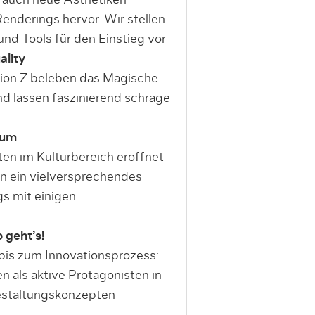
t auch neue Ästhetiken
 Renderings hervor. Wir stellen
und Tools für den Einstieg vor
ality
tion Z beleben das Magische
d lassen faszinierend schräge
eum
en im Kulturbereich eröffnet
en ein vielversprechendes
gs mit einigen
 geht’s!
bis zum Innovationsprozess:
 als aktive Protagonisten in
estaltungskonzepten