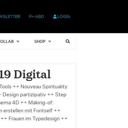
WSLETTER
P+ ABO
LOGIN
hop
Heftausgaben
Suchen
COLLAB
SHOP
9 Digital
Tools ++ Nouveau Spirituality
esign partizipativ ++ Step
inema 4D ++ Making-of:
 erstellen mit Fontself ++
t ++ Frauen im Typedesign ++