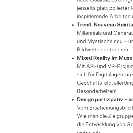
neue Qualität, es bring
jenseits glatt polierter
inspirierende Arbeiten 
Trend: Nouveau Spiritu
Millennials und Genera
und Mystische neu – un
Bildwelten entstehen
Mixed Reality im Mus
Mit AR- und VR-Projekt
sich für Digitalagentur
Geschäftsfeld, allerdin
Besonderheiten!
Design partizipativ – so
Vom Erscheinungsbild 
Wie man die Zielgruppen
die Entwicklung von G