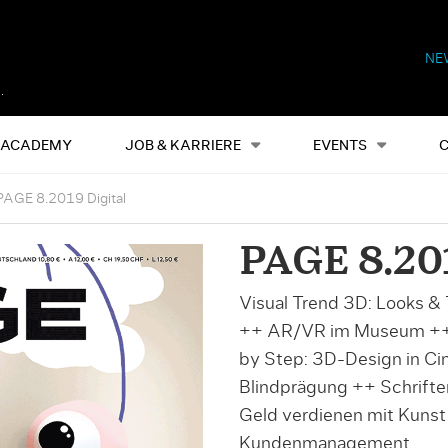
NE
Alles
Events
S
ACADEMY
JOB & KARRIERE
EVENTS
PAGE 8.2019 Digital
PAGE 8.201
Visual Trend 3D: Looks & 
++ AR/VR im Museum ++ D
by Step: 3D-Design in C
Blindprägung ++ Schriften
Geld verdienen mit Kuns
Kundenmanagement