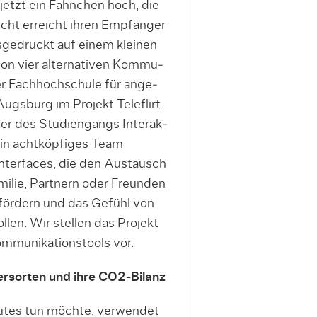
jetzt ein Fähnchen hoch, die
icht erreicht ihren Empfänger
sgedruckt auf einem kleinen
s von vier alternativen Kommu­
der Fachhochschule für ange­
gsburg im Projekt Teleflirt
er des Studiengangs Interak­
ein achtköpfiges Team
nterfaces, die den Austausch
milie, Part­nern oder Freunden
fördern und das Gefühl von
len. Wir stellen das Projekt
ommunikationstools vor.
rsorten und ihre CO2-Bilanz
utes tun möchte, verwendet