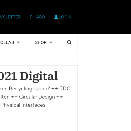
WSLETTER
P+ ABO
LOGIN
hop
Heftausgaben
Suchen
COLLAB
SHOP
21 Digital
zen Recyclingpapier? ++ TDC
ten ++ Circular Design ++
 Physical Interfaces