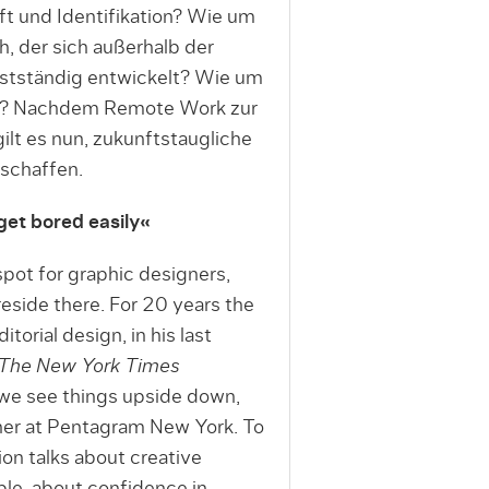
t und Identifikation? Wie um
, der sich außerhalb der
lbstständig entwickelt? Wie um
ion? Nachdem Remote Work zur
ilt es nun, zukunftstaugliche
 schaffen.
get bored easily«
pot for graphic designers,
eside there. For 20 years the
itorial design, in his last
The New York Times
we see things upside down,
rtner at Pentagram New York. To
ion talks about creative