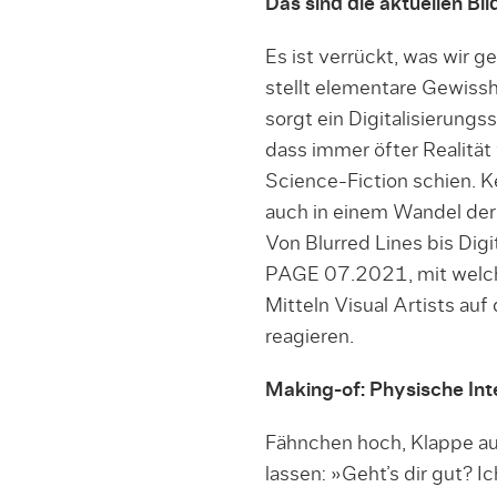
Das sind die aktuellen Bi
Es ist verrückt, was wir g
stellt elementare Gewisshe
sorgt ein Digitalisierungs
dass immer öfter Realität
Science-­Fiction schien. K
auch in einem Wandel der 
Von Blurred Lines bis Dig
PAGE 07.2021, mit welch
Mitteln Visual Artists a
reagieren.
Making-of: Physische Int
Fähnchen hoch, Klappe auf
lassen: »Geht’s dir gut? I