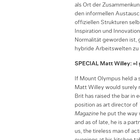
als Ort der Zusammenkunf
den informellen Austausch
offiziellen Strukturen se
Inspiration und Innovat
Normalität geworden ist, g
hybride Arbeitswelten zu
SPECIAL Matt Willey: »I 
If Mount Olympus held a s
Matt Willey would surely r
Brit has raised the bar in ed
position as art director of
Magazine
he put the way 
and as of late, he is a pa
us, the tireless man of act