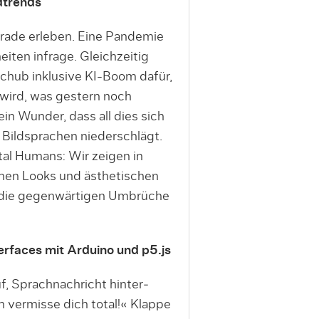
ldtrends
erade erleben. Eine Pan­demie
iten infrage. Gleich­zeitig
schub inklusive KI­-Boom dafür,
 wird, was gestern noch
ein Wunder, dass all dies sich
Bild­sprachen niederschlägt.
ital Humans: Wir zeigen in
en Looks und ästhetischen
uf die gegenwärtigen Umbrüche
erfaces mit Arduino und p5.js
, Sprachnachricht hinter­
ch vermisse dich total!« Klappe