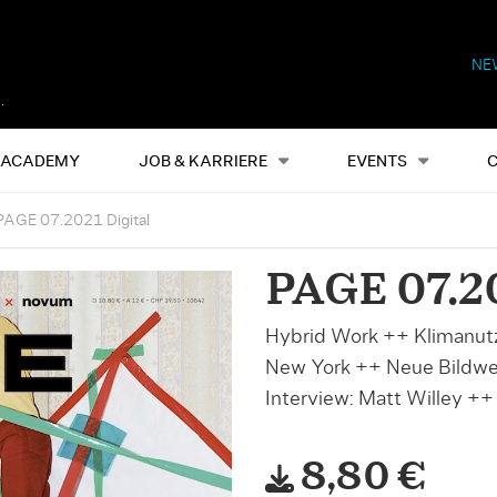
NE
Alles
Events
S
ACADEMY
JOB & KARRIERE
EVENTS
PAGE 07.2021 Digital
PAGE 07.20
Hybrid Work ++ Klimanut
New York ++ Neue Bildwel
Interview: Matt Willey ++
8,80 €