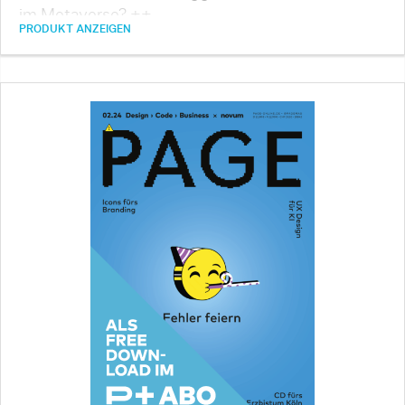
im Metaverse? ++ …
PRODUKT ANZEIGEN