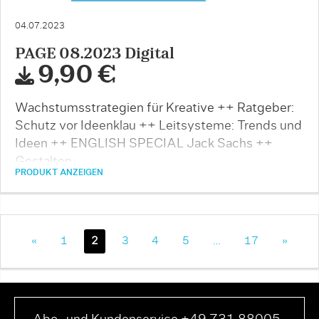
04.07.2023
PAGE 08.2023 Digital
9,90 €
Wachstumsstrategien für Kreative ++ Ratgeber:
Schutz vor Ideenklau ++ Leitsysteme: Trends und
Ideen ++ ENGLISH SPECIAL Jack Sachs ++
Gestalten …
PRODUKT ANZEIGEN
«
1
2
3
4
5
…
17
»