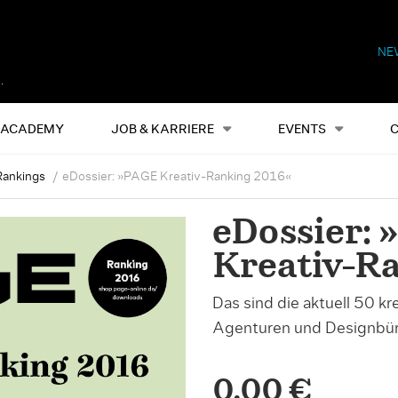
NE
Alles
Events
S
ACADEMY
JOB & KARRIERE
EVENTS
Rankings
eDossier: »PAGE Kreativ-Ranking 2016«
eDossier:
Kreativ-R
Das sind die aktuell 50 k
Agenturen und Designbü
0,00 €