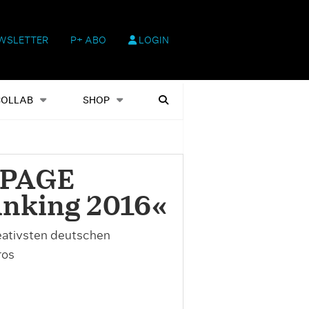
WSLETTER
P+ ABO
LOGIN
hop
Heftausgaben
Suchen
COLLAB
SHOP
 »PAGE
anking 2016«
reativsten deutschen
ros