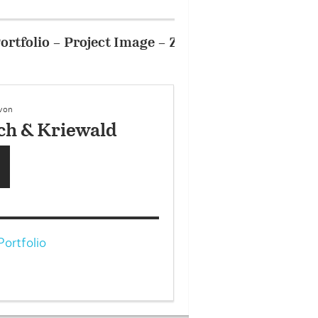
2/5
Portfolio – Project I
 von
ch & Kriewald
ortfolio