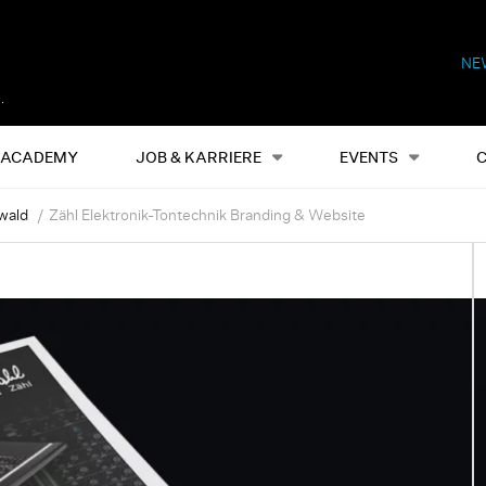
NE
Alles
Events
S
ACADEMY
JOB & KARRIERE
EVENTS
wald
Zähl Elektronik-Tontechnik Branding & Website