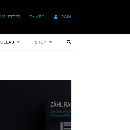
WSLETTER
P+ ABO
LOGIN
hop
Heftausgaben
Suchen
COLLAB
SHOP