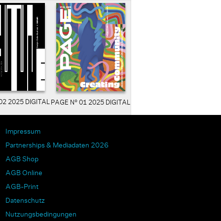
02 2025 DIGITAL
PAGE N° 01 2025 DIGITAL
Impressum
Partnerships & Mediadaten 2026
AGB Shop
AGB Online
AGB-Print
Datenschutz
Nutzungsbedingungen