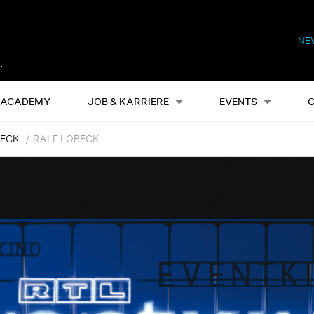
NE
Alles
Events
S
ACADEMY
JOB & KARRIERE
EVENTS
BECK
RALF LOBECK