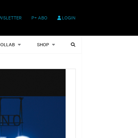
WSLETTER
P+ ABO
LOGIN
hop
Heftausgaben
Suchen
COLLAB
SHOP