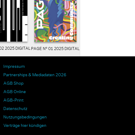
02 2025 DIGITAL
PAGE N° 01 2025 DIGITAL
Impressum
Partnerships & Mediadaten 2026
AGB Shop
AGB Online
AGB-Print
Datenschutz
Nutzungsbedingungen
Verträge hier kündigen