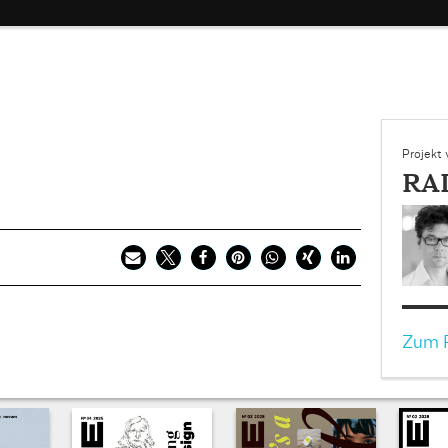
Projekt
RA
Zum P