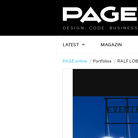
LATEST
MAGAZIN
PAGE online
Portfolios
RALF LO