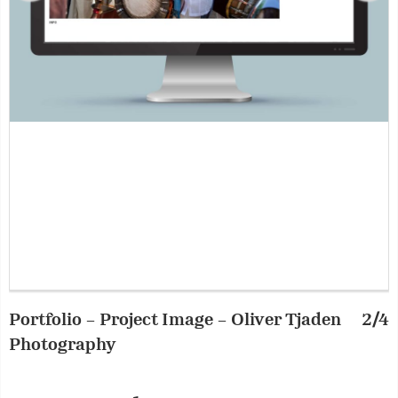
Portfolio – Project Image – Oliver Tjaden
2/4
P
Photography