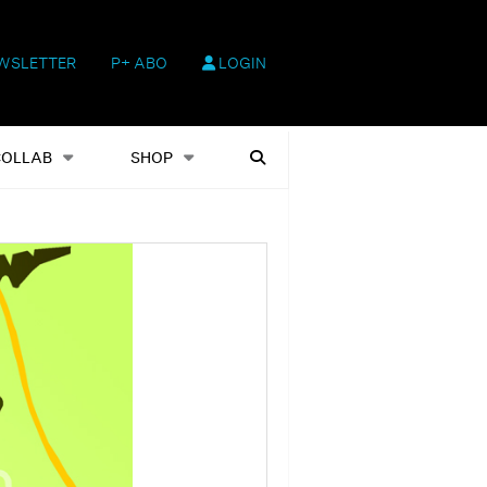
WSLETTER
P+ ABO
LOGIN
hop
Heftausgaben
Suchen
COLLAB
SHOP