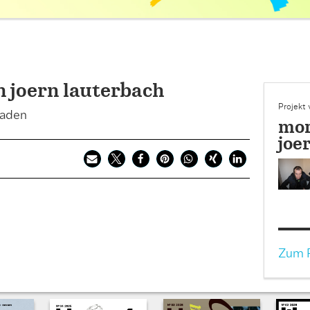
n joern lauterbach
Projekt
baden
mor
joe
Zum P