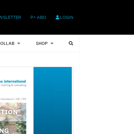
WSLETTER
P+ ABO
LOGIN
hop
Heftausgaben
Suchen
COLLAB
SHOP