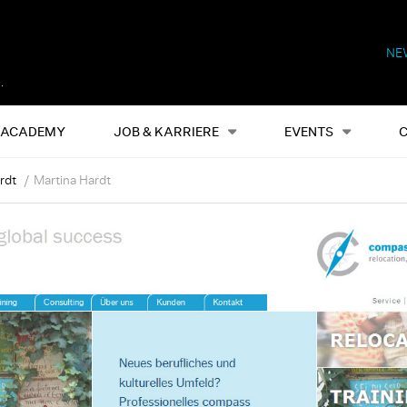
NE
Alles
Events
S
ACADEMY
JOB & KARRIERE
EVENTS
rdt
Martina Hardt