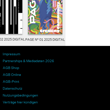
02 2025 DIGITAL
PAGE N° 01 2025 DIGITAL
Impressum
Partnerships & Mediadaten 2026
AGB Shop
AGB Online
AGB-Print
Datenschutz
Nutzungsbedingungen
Verträge hier kündigen