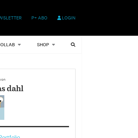
WSLETTER
P+ ABO
LOGIN
hop
Heftausgaben
Suchen
COLLAB
SHOP
 von
as dahl
ortfolio