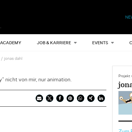
NE
Alles
Events
S
ACADEMY
JOB & KARRIERE
EVENTS
jonas dahl
Projekt
” nicht von mir, nur animation.
jon
Zum P