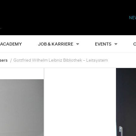
NE
Alles
Events
S
ACADEMY
JOB & KARRIERE
EVENTS
sers
Gottfried Wilhelm Leibniz Bibliothek – Leitsystem