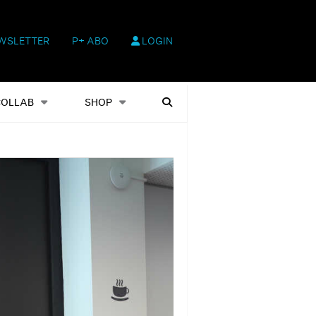
WSLETTER
P+ ABO
LOGIN
hop
Heftausgaben
Suchen
COLLAB
SHOP