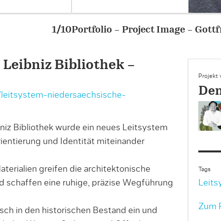
– Gottfried Wilhelm Leibniz Bibliothek Leitsyste
 Leibniz Bibliothek –
Projekt
Den
e/leitsystem-niedersaechsische-
bniz Bibliothek wurde ein neues Leitsystem
rientierung und Identität miteinander
terialien greifen die architektonische
Tags
d schaffen eine ruhige, präzise Wegführung
Leits
Zum P
ch in den historischen Bestand ein und